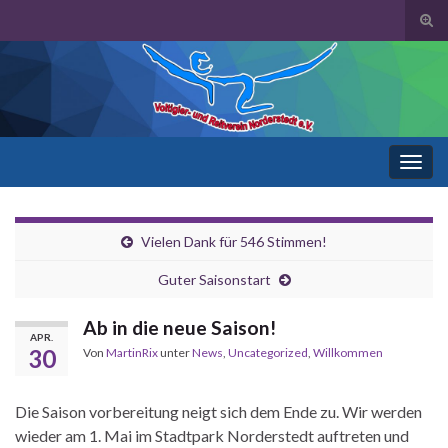
Suc
ums
Search for:
Navi
umsc
Vielen Dank für 546 Stimmen!
Guter Saisonstart
Ab in die neue Saison!
APR.
30
Von
MartinRix
unter
News
,
Uncategorized
,
Willkommen
Die Saison vorbereitung neigt sich dem Ende zu. Wir werden
wieder am 1. Mai im Stadtpark Norderstedt auftreten und