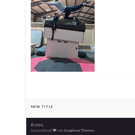
NEW TITLE
© 2026 .
Gemacht mit
von
Graphene Themes
.