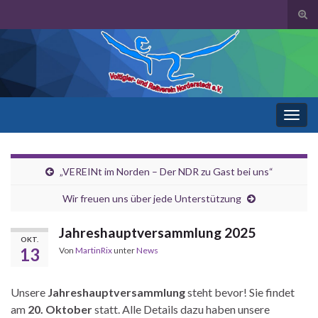
Suc
ums
Search for:
Navi
umsc
„VEREINt im Norden – Der NDR zu Gast bei uns“
Wir freuen uns über jede Unterstützung
Jahreshauptversammlung 2025
OKT.
13
Von
MartinRix
unter
News
Unsere
Jahreshauptversammlung
steht bevor! Sie findet
am
20. Oktober
statt. Alle Details dazu haben unsere