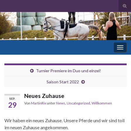
Suc
ums
Search for:
Navi
umsc
Turnier Premiere im Duo und einzel!
Saison Start 2022
Neues Zuhause
SEP.
29
Von
MartinRix
unter
News
,
Uncategorized
,
Willkommen
Wir haben ein neues Zuhause. Unsere Pferde und wir sind toll
im neuen Zuhause angekommen.