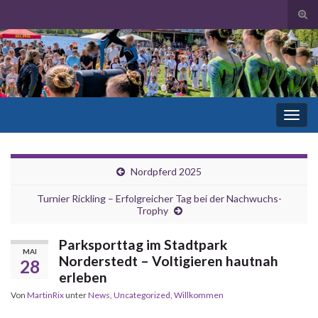
Suc
ums
Search for:
Navi
umsc
Nordpferd 2025
Turnier Rickling – Erfolgreicher Tag bei der Nachwuchs-
Trophy
Parksporttag im Stadtpark
MAI
Norderstedt – Voltigieren hautnah
28
erleben
Von
MartinRix
unter
News
,
Uncategorized
,
Willkommen