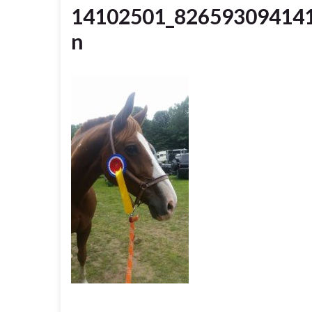
14102501_82659309414
n