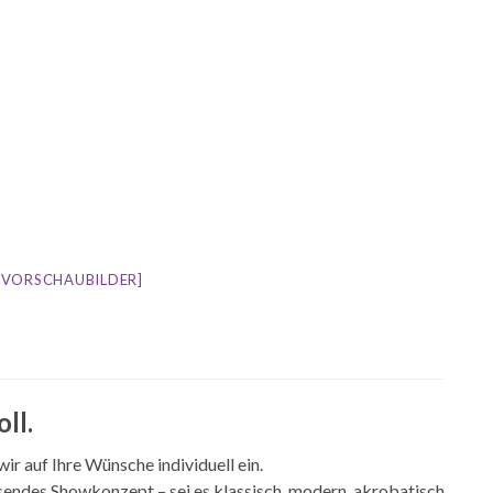
E VORSCHAUBILDER]
ll.
ir auf Ihre Wünsche individuell ein.
sendes Showkonzept – sei es klassisch, modern, akrobatisch