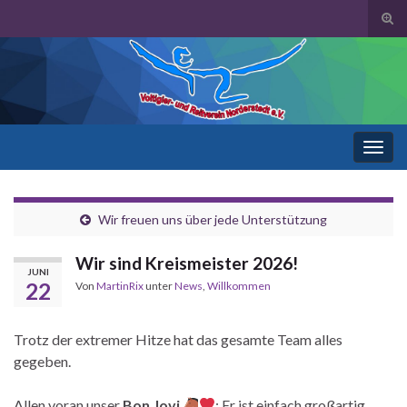
Suc
ums
Search for:
Navi
umsc
Wir freuen uns über jede Unterstützung
Wir sind Kreismeister 2026!
JUNI
22
Von
MartinRix
unter
News
,
Willkommen
Trotz der extremer Hitze hat das gesamte Team alles
gegeben.
Allen voran unser
Bon Jovi
: Er ist einfach großartig