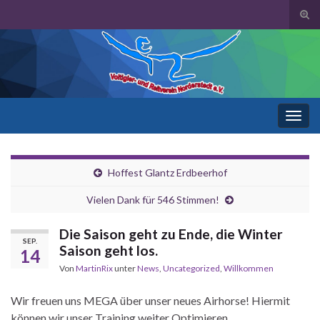
Suc
ums
Search for:
Navi
umsc
Hoffest Glantz Erdbeerhof
Vielen Dank für 546 Stimmen!
Die Saison geht zu Ende, die Winter
SEP.
Saison geht los.
14
Von
MartinRix
unter
News
,
Uncategorized
,
Willkommen
Wir freuen uns MEGA über unser neues Airhorse! Hiermit
können wir unser Training weiter Optimieren.