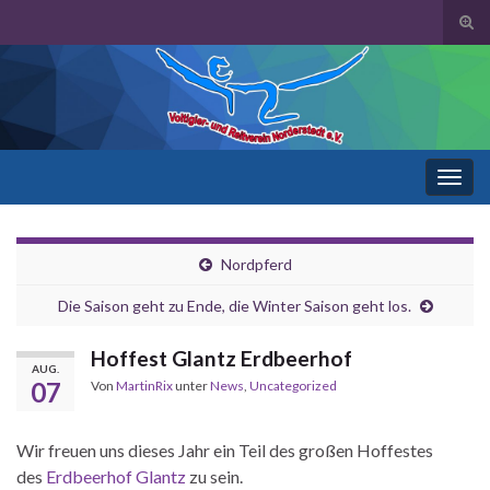
Suc
ums
Search for:
Navi
umsc
Nordpferd
Die Saison geht zu Ende, die Winter Saison geht los.
Hoffest Glantz Erdbeerhof
AUG.
07
Von
MartinRix
unter
News
,
Uncategorized
Wir freuen uns dieses Jahr ein Teil des großen Hoffestes
des
Erdbeerhof Glantz
zu sein.