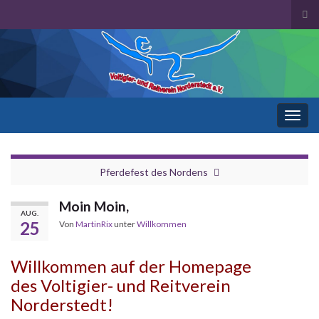
Suc
ums
Search for:
Navi
umsc
Pferdefest des Nordens
Moin Moin,
AUG.
25
Von
MartinRix
unter
Willkommen
Willkommen auf der Homepage
des Voltigier- und Reitverein
Norderstedt!