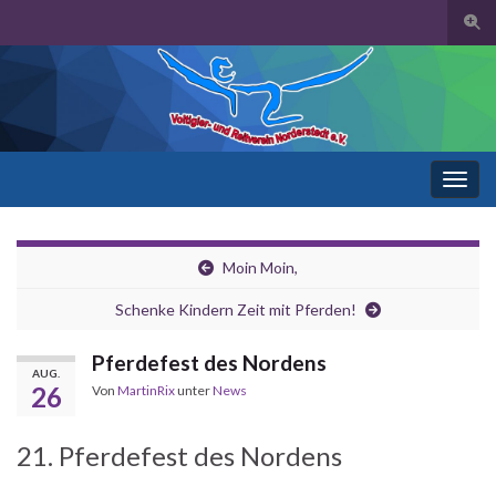
Suc
umsc
Search for:
Navi
umsc
Moin Moin,
Schenke Kindern Zeit mit Pferden!
Pferdefest des Nordens
AUG.
26
Von
MartinRix
unter
News
21. Pferdefest des Nordens