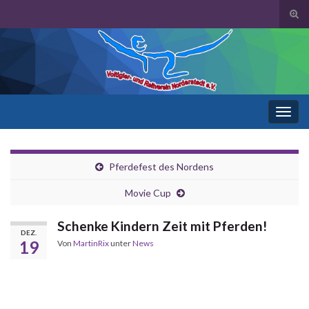
Suc
ums
Search for:
Navi
umsc
Pferdefest des Nordens
Movie Cup
Schenke Kindern Zeit mit Pferden!
DEZ.
19
Von
MartinRix
unter
News