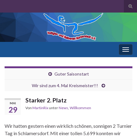
Suc
ums
Search for:
Navi
umsc
Guter Saisonstart
Wir sind zum 4. Mal Kreismeister!!!
Starker 2. Platz
MAI
29
Von
MartinRix
unter
News
,
Willkommen
Wir hatten gestern einen wirklich schönen, sonnigen 2 Turnier
Tag in Schlamersdorf. Mit einer tollen 5.699 konnten wir