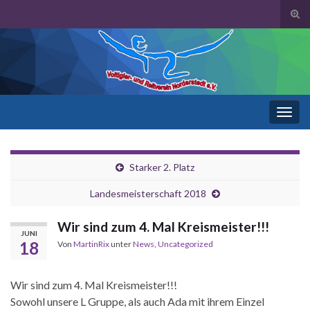
Suc
ums
Search for:
Navi
umsc
Starker 2. Platz
Landesmeisterschaft 2018
Wir sind zum 4. Mal Kreismeister!!!
JUNI
18
Von
MartinRix
unter
News
,
Uncategorized
Wir sind zum 4. Mal Kreismeister!!!
Sowohl unsere L Gruppe, als auch Ada mit ihrem Einzel