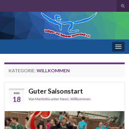
Suc
ums
Search for:
Navi
umsc
KATEGORIE:
WILLKOMMEN
Guter Saisonstart
MAI
18
Von
MartinRix
unter
News
,
Willkommen