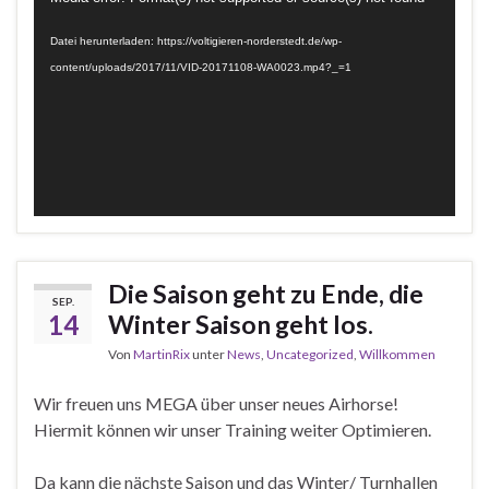
Player
Datei herunterladen: https://voltigieren-norderstedt.de/wp-
content/uploads/2017/11/VID-20171108-WA0023.mp4?_=1
Die Saison geht zu Ende, die
SEP.
14
Winter Saison geht los.
Von
MartinRix
unter
News
,
Uncategorized
,
Willkommen
Wir freuen uns MEGA über unser neues Airhorse!
Hiermit können wir unser Training weiter Optimieren.
Da kann die nächste Saison und das Winter/ Turnhallen