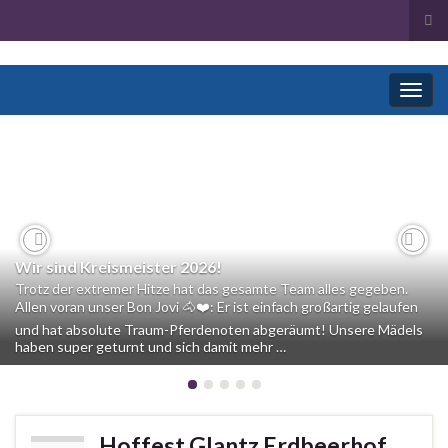
Suc
ums
Search for:
Navi
umsc
Previous
Nex
Wir sind Kreismeister 2026!
Trotz der extremer Hitze hat das gesamte Team alles gegeben.
Allen voran unser Bon Jovi 🐴❤️: Er ist einfach großartig gelaufen
und hat absolute Traum-Pferdenoten abgeräumt! Unsere Mädels
haben super geturnt und sich damit mehr …
Hoffest Glantz Erdbeerhof