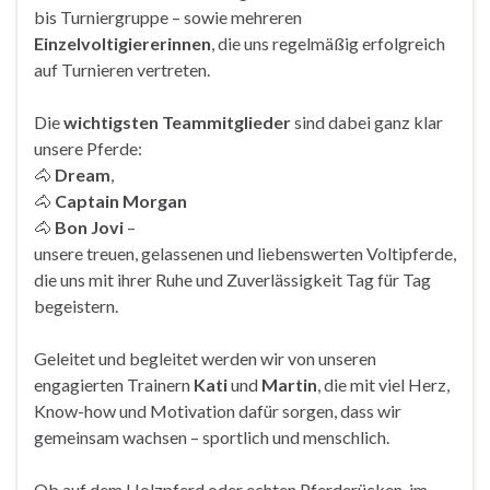
bis Turniergruppe – sowie mehreren
Einzelvoltigiererinnen
, die uns regelmäßig erfolgreich
auf Turnieren vertreten.
Die
wichtigsten Teammitglieder
sind dabei ganz klar
unsere Pferde:
🐴
Dream
,
🐴
Captain Morgan
🐴
Bon Jovi
–
unsere treuen, gelassenen und liebenswerten Voltipferde,
die uns mit ihrer Ruhe und Zuverlässigkeit Tag für Tag
begeistern.
Geleitet und begleitet werden wir von unseren
engagierten Trainern
Kati
und
Martin
, die mit viel Herz,
Know-how und Motivation dafür sorgen, dass wir
gemeinsam wachsen – sportlich und menschlich.
Ob auf dem Holzpferd oder echten Pferderücken, im